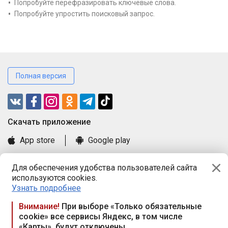
Попробуйте перефразировать ключевые слова.
Попробуйте упростить поисковый запрос.
Полная версия
Cкачать приложение
App store
Google play
Часто задаваемые вопросы
Для обеспечения удобства пользователей сайта
Книга замечаний и предложений
используются cookies.
Правила и документы
Узнать подробнее
Praca.by © 2000—2026, ООО «ПРАЦА БАЙ»
Внимание!
При выборе «Только обязательные
cookie» все сервисы Яндекс, в том числе
Республика Беларусь, 220114, г. Минск, пр-т Независимости
«Карты», будут отключены
117а, пом. № 9.