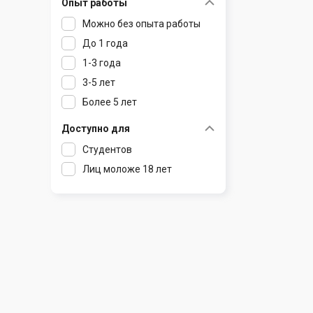
Опыт работы
Раков
Шклов
Можно без опыта работы
Ратомка
До 1 года
Самохваловичи
1-3 года
Сеница
3-5 лет
Слуцк
Более 5 лет
Смиловичи
Смолевичи
Доступно для
Солигорск
Студентов
Старые Дороги
Лиц моложе 18 лет
Столбцы
Тарасово
Узда
Фаниполь
Червень
Щомыслица