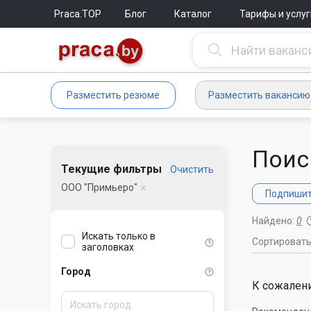
Praca.TOP
Блог
Каталог
Тарифы и услуг
Разместить резюме
Разместить вакансию
Поис
Текущие фильтры
Очистить
ООО "Примьеро"
Подпишите
Найдено:
0
Искать только в
Сортироват
заголовках
Город
К сожалени