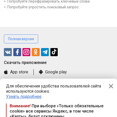
Попробуйте перефразировать ключевые слова.
Попробуйте упростить поисковый запрос.
Полная версия
Cкачать приложение
App store
Google play
Часто задаваемые вопросы
Для обеспечения удобства пользователей сайта
Книга замечаний и предложений
используются cookies.
Правила и документы
Узнать подробнее
Praca.by © 2000—2026, ООО «ПРАЦА БАЙ»
Внимание!
При выборе «Только обязательные
cookie» все сервисы Яндекс, в том числе
Республика Беларусь, 220114, г. Минск, пр-т Независимости
«Карты», будут отключены
117а, пом. № 9.