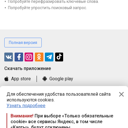
Попробуйте перефразировать ключевые слова.
Попробуйте упростить поисковый запрос.
Полная версия
Cкачать приложение
App store
Google play
Часто задаваемые вопросы
Для обеспечения удобства пользователей сайта
Книга замечаний и предложений
используются cookies.
Правила и документы
Узнать подробнее
Praca.by © 2000—2026, ООО «ПРАЦА БАЙ»
Внимание!
При выборе «Только обязательные
cookie» все сервисы Яндекс, в том числе
Республика Беларусь, 220114, г. Минск, пр-т Независимости
«Карты», будут отключены
117а, пом. № 9.