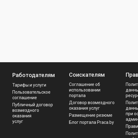
Соискателям
Пра
Работодателям
Соглашение об
Полит
Тарифы и услуги
использовании
данны
Пользовательское
портала
ресур
соглашение
Договор возмездного
Полит
Публичный договор
оказания услуг
данны
возмездного
при о
Размещение резюме
оказания
админ
услуг
Блог портала Praca.by
Прав
Полит