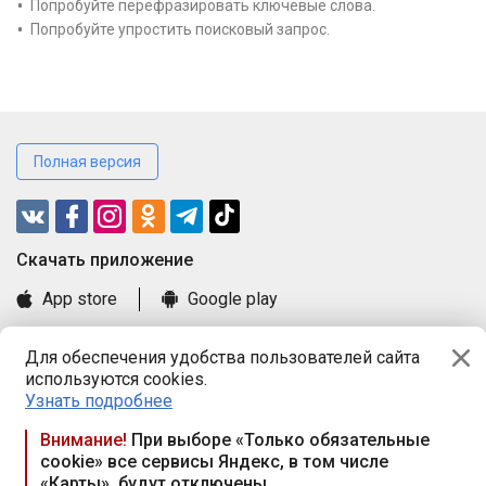
Попробуйте перефразировать ключевые слова.
Попробуйте упростить поисковый запрос.
Полная версия
Cкачать приложение
App store
Google play
Часто задаваемые вопросы
Для обеспечения удобства пользователей сайта
Книга замечаний и предложений
используются cookies.
Правила и документы
Узнать подробнее
Praca.by © 2000—2026, ООО «ПРАЦА БАЙ»
Внимание!
При выборе «Только обязательные
cookie» все сервисы Яндекс, в том числе
Республика Беларусь, 220114, г. Минск, пр-т Независимости
«Карты», будут отключены
117а, пом. № 9.