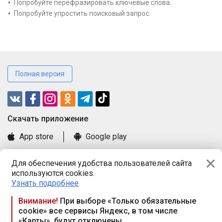
Попробуйте перефразировать ключевые слова.
Попробуйте упростить поисковый запрос.
Полная версия
Cкачать приложение
App store
Google play
Часто задаваемые вопросы
Для обеспечения удобства пользователей сайта
Книга замечаний и предложений
используются cookies.
Правила и документы
Узнать подробнее
Praca.by © 2000—2026, ООО «ПРАЦА БАЙ»
Внимание!
При выборе «Только обязательные
cookie» все сервисы Яндекс, в том числе
Республика Беларусь, 220114, г. Минск, пр-т Независимости
«Карты», будут отключены
117а, пом. № 9.