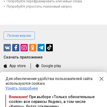
Попробуйте перефразировать ключевые слова.
Попробуйте упростить поисковый запрос.
Полная версия
Cкачать приложение
App store
Google play
Часто задаваемые вопросы
Для обеспечения удобства пользователей сайта
Книга замечаний и предложений
используются cookies.
Правила и документы
Узнать подробнее
Praca.by © 2000—2026, ООО «ПРАЦА БАЙ»
Внимание!
При выборе «Только обязательные
cookie» все сервисы Яндекс, в том числе
Республика Беларусь, 220114, г. Минск, пр-т Независимости
«Карты», будут отключены
117а, пом. № 9.