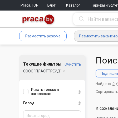
Praca.TOP
Блог
Каталог
Тарифы и услуг
Разместить резюме
Разместить вакансию
Поис
Текущие фильтры
Очистить
СООО "ПЛАСТТРЕЙД"
Подпишите
Найдено:
0
Искать только в
Сортироват
заголовках
Город
К сожалени