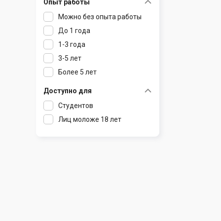
Опыт работы
Раков
Шклов
Можно без опыта работы
Ратомка
До 1 года
Самохваловичи
1-3 года
Сеница
3-5 лет
Слуцк
Более 5 лет
Смиловичи
Смолевичи
Доступно для
Солигорск
Студентов
Старые Дороги
Лиц моложе 18 лет
Столбцы
Тарасово
Узда
Фаниполь
Червень
Щомыслица