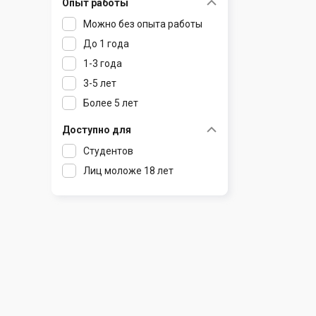
Опыт работы
Раков
Шклов
Можно без опыта работы
Ратомка
До 1 года
Самохваловичи
1-3 года
Сеница
3-5 лет
Слуцк
Более 5 лет
Смиловичи
Смолевичи
Доступно для
Солигорск
Студентов
Старые Дороги
Лиц моложе 18 лет
Столбцы
Тарасово
Узда
Фаниполь
Червень
Щомыслица