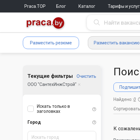
Praca.TOP
Блог
Каталог
Тарифы и услуг
Разместить резюме
Разместить вакансию
Поис
Текущие фильтры
Очистить
ООО "СантехИнжСтрой"
Подпишите
Найдено:
0
Искать только в
Сортироват
заголовках
Город
К сожалени