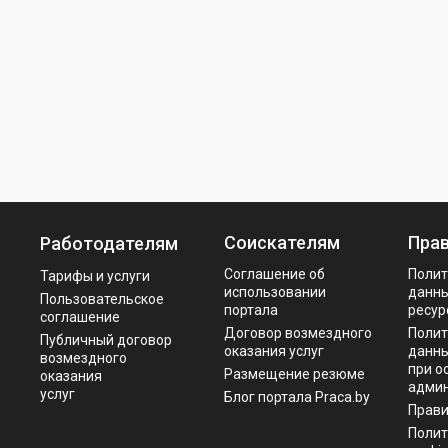
Соискателям
Пра
Работодателям
Соглашение об
Полит
Тарифы и услуги
использовании
данны
Пользовательское
портала
ресур
соглашение
Договор возмездного
Полит
Публичный договор
оказания услуг
данны
возмездного
при о
Размещение резюме
оказания
админ
услуг
Блог портала Praca.by
Прав
Полит