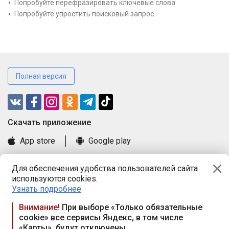
Попробуйте перефразировать ключевые слова.
Попробуйте упростить поисковый запрос.
Полная версия
Cкачать приложение
App store
Google play
Часто задаваемые вопросы
Для обеспечения удобства пользователей сайта
Книга замечаний и предложений
используются cookies.
Правила и документы
Узнать подробнее
Praca.by © 2000—2026, ООО «ПРАЦА БАЙ»
Внимание!
При выборе «Только обязательные
cookie» все сервисы Яндекс, в том числе
Республика Беларусь, 220114, г. Минск, пр-т Независимости
«Карты», будут отключены
117а, пом. № 9.