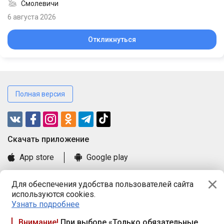
Смолевичи
6 августа 2026
Откликнуться
Полная версия
Cкачать приложение
App store
Google play
Часто задаваемые вопросы
Для обеспечения удобства пользователей сайта
Книга замечаний и предложений
используются cookies.
Правила и документы
Узнать подробнее
Praca.by © 2000—2026, ООО «ПРАЦА БАЙ»
Внимание!
При выборе «Только обязательные