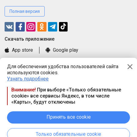
Полная версия
Cкачать приложение
App store
Google play
Часто задаваемые вопросы
Для обеспечения удобства пользователей сайта
Книга замечаний и предложений
используются cookies.
Правила и документы
Узнать подробнее
Praca.by © 2000—2026, ООО «ПРАЦА БАЙ»
Внимание!
При выборе «Только обязательные
cookie» все сервисы Яндекс, в том числе
Республика Беларусь, 220114, г. Минск, пр-т Независимости
«Карты», будут отключены
117а, пом. № 9.
Режим работы предприятия: пн.-чт. 09.00-18.00, пт. 9:00-16:45,
вых. дн. — сб., вс.
Принять все cookie
Режим работы сайта — круглосуточно. E-mail ООО «ПРАЦА
БАЙ» editor@praca.by
Только обязательные cookie