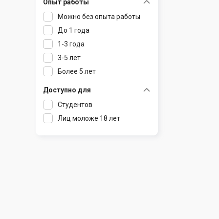
Опыт работы
Раков
Шклов
Можно без опыта работы
Ратомка
До 1 года
Самохваловичи
1-3 года
Сеница
3-5 лет
Слуцк
Более 5 лет
Смиловичи
Смолевичи
Доступно для
Солигорск
Студентов
Старые Дороги
Лиц моложе 18 лет
Столбцы
Тарасово
Узда
Фаниполь
Червень
Щомыслица