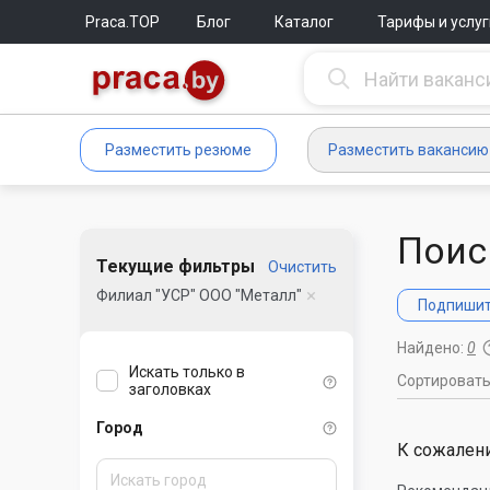
Praca.TOP
Блог
Каталог
Тарифы и услуг
Разместить резюме
Разместить вакансию
Поис
Текущие фильтры
Очистить
Филиал "УСР" ООО "Металл"
Подпишите
Найдено:
0
Искать только в
Сортироват
заголовках
Город
К сожалени