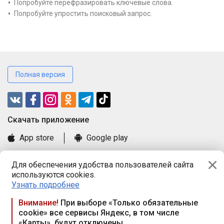
Попробуйте перефразировать ключевые слова.
Попробуйте упростить поисковый запрос.
Полная версия
Cкачать приложение
App store
Google play
Часто задаваемые вопросы
Для обеспечения удобства пользователей сайта
Книга замечаний и предложений
используются cookies.
Правила и документы
Узнать подробнее
Praca.by © 2000—2026, ООО «ПРАЦА БАЙ»
Внимание!
При выборе «Только обязательные
cookie» все сервисы Яндекс, в том числе
Республика Беларусь, 220114, г. Минск, пр-т Независимости
«Карты», будут отключены
117а, пом. № 9.