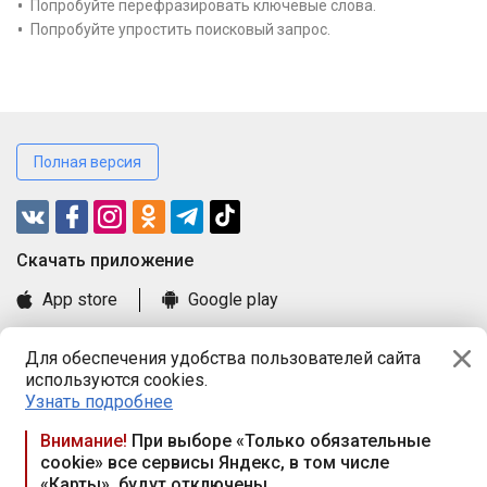
Попробуйте перефразировать ключевые слова.
Попробуйте упростить поисковый запрос.
Полная версия
Cкачать приложение
App store
Google play
Часто задаваемые вопросы
Для обеспечения удобства пользователей сайта
Книга замечаний и предложений
используются cookies.
Правила и документы
Узнать подробнее
Praca.by © 2000—2026, ООО «ПРАЦА БАЙ»
Внимание!
При выборе «Только обязательные
cookie» все сервисы Яндекс, в том числе
Республика Беларусь, 220114, г. Минск, пр-т Независимости
«Карты», будут отключены
117а, пом. № 9.