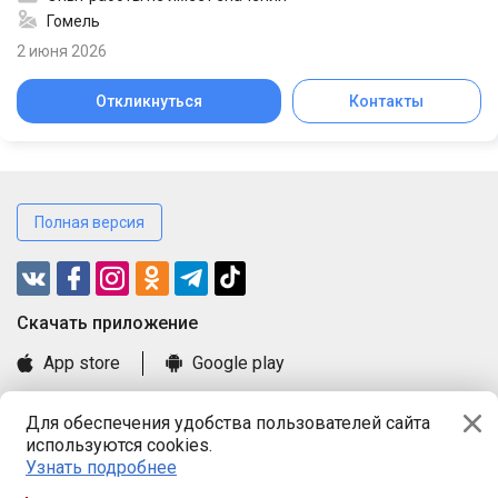
Гомель
2 июня 2026
Откликнуться
Контакты
Полная версия
Cкачать приложение
App store
Google play
Часто задаваемые вопросы
Для обеспечения удобства пользователей сайта
Книга замечаний и предложений
используются cookies.
Правила и документы
Узнать подробнее