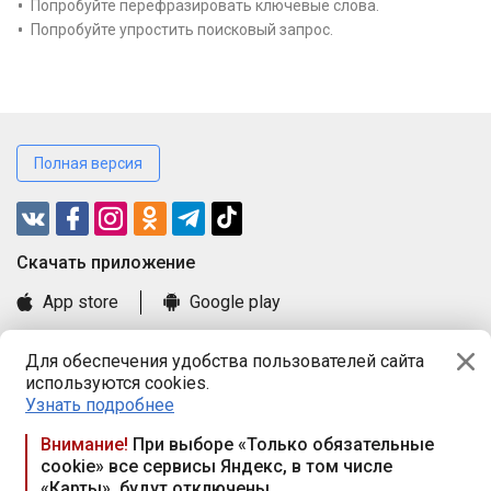
Попробуйте перефразировать ключевые слова.
Попробуйте упростить поисковый запрос.
Полная версия
Cкачать приложение
App store
Google play
Часто задаваемые вопросы
Для обеспечения удобства пользователей сайта
Книга замечаний и предложений
используются cookies.
Правила и документы
Узнать подробнее
Praca.by © 2000—2026, ООО «ПРАЦА БАЙ»
Внимание!
При выборе «Только обязательные
cookie» все сервисы Яндекс, в том числе
Республика Беларусь, 220114, г. Минск, пр-т Независимости
«Карты», будут отключены
117а, пом. № 9.