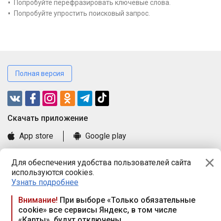
Попробуйте перефразировать ключевые слова.
Попробуйте упростить поисковый запрос.
Полная версия
Cкачать приложение
App store
Google play
Часто задаваемые вопросы
Для обеспечения удобства пользователей сайта
Книга замечаний и предложений
используются cookies.
Правила и документы
Узнать подробнее
Praca.by © 2000—2026, ООО «ПРАЦА БАЙ»
Внимание!
При выборе «Только обязательные
cookie» все сервисы Яндекс, в том числе
Республика Беларусь, 220114, г. Минск, пр-т Независимости
«Карты», будут отключены
117а, пом. № 9.