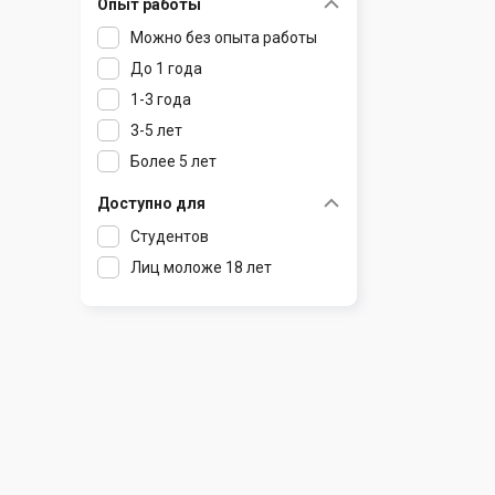
Опыт работы
Раков
Шклов
Можно без опыта работы
Ратомка
До 1 года
Самохваловичи
1-3 года
Сеница
3-5 лет
Слуцк
Более 5 лет
Смиловичи
Смолевичи
Доступно для
Солигорск
Студентов
Старые Дороги
Лиц моложе 18 лет
Столбцы
Тарасово
Узда
Фаниполь
Червень
Щомыслица