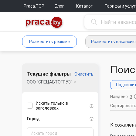
Praca.TOP
Блог
Каталог
Тарифы и услуг
Разместить резюме
Разместить вакансию
Поис
Текущие фильтры
Очистить
ООО "СПЕЦАВТОГРУЗ"
Подпишите
Найдено:
0
Искать только в
Сортироват
заголовках
Город
К сожалени