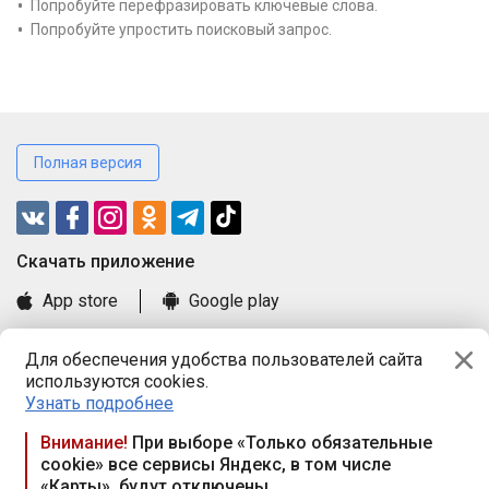
Попробуйте перефразировать ключевые слова.
Попробуйте упростить поисковый запрос.
Полная версия
Cкачать приложение
App store
Google play
Часто задаваемые вопросы
Для обеспечения удобства пользователей сайта
Книга замечаний и предложений
используются cookies.
Правила и документы
Узнать подробнее
Praca.by © 2000—2026, ООО «ПРАЦА БАЙ»
Внимание!
При выборе «Только обязательные
cookie» все сервисы Яндекс, в том числе
Республика Беларусь, 220114, г. Минск, пр-т Независимости
«Карты», будут отключены
117а, пом. № 9.