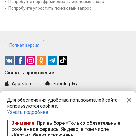
Попробуйте перефразировать ключевые слова.
Попробуйте упростить поисковый запрос.
Полная версия
Cкачать приложение
App store
Google play
Часто задаваемые вопросы
Для обеспечения удобства пользователей сайта
Книга замечаний и предложений
используются cookies.
Правила и документы
Узнать подробнее
Praca.by © 2000—2026, ООО «ПРАЦА БАЙ»
Внимание!
При выборе «Только обязательные
cookie» все сервисы Яндекс, в том числе
Республика Беларусь, 220114, г. Минск, пр-т Независимости
«Карты», будут отключены
117а, пом. № 9.