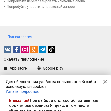
Попробуйте перефразировать ключевые слова.
Попробуйте упростить поисковый запрос.
Полная версия
Cкачать приложение
App store
Google play
Часто задаваемые вопросы
Для обеспечения удобства пользователей сайта
Книга замечаний и предложений
используются cookies.
Правила и документы
Узнать подробнее
Praca.by © 2000—2026, ООО «ПРАЦА БАЙ»
Внимание!
При выборе «Только обязательные
cookie» все сервисы Яндекс, в том числе
Республика Беларусь, 220114, г. Минск, пр-т Независимости
«Карты», будут отключены
117а, пом. № 9.