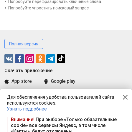
Попробуйте перефразировать ключевые слова.
Попробуйте упростить поисковый запрос.
Полная версия
Cкачать приложение
App store
Google play
Часто задаваемые вопросы
Для обеспечения удобства пользователей сайта
Книга замечаний и предложений
используются cookies.
Правила и документы
Узнать подробнее
Praca.by © 2000—2026, ООО «ПРАЦА БАЙ»
Внимание!
При выборе «Только обязательные
cookie» все сервисы Яндекс, в том числе
Республика Беларусь, 220114, г. Минск, пр-т Независимости
«Карты», будут отключены
117а, пом. № 9.