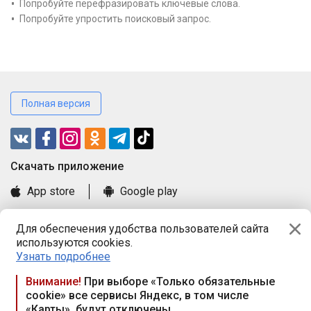
Попробуйте перефразировать ключевые слова.
Попробуйте упростить поисковый запрос.
Полная версия
Cкачать приложение
App store
Google play
Часто задаваемые вопросы
Для обеспечения удобства пользователей сайта
Книга замечаний и предложений
используются cookies.
Правила и документы
Узнать подробнее
Praca.by © 2000—2026, ООО «ПРАЦА БАЙ»
Внимание!
При выборе «Только обязательные
cookie» все сервисы Яндекс, в том числе
Республика Беларусь, 220114, г. Минск, пр-т Независимости
«Карты», будут отключены
117а, пом. № 9.