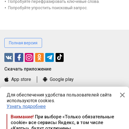
Попробуйте перефразировать ключевые слова.
Попробуйте упростить поисковый запрос.
Полная версия
Cкачать приложение
App store
Google play
Часто задаваемые вопросы
Для обеспечения удобства пользователей сайта
Книга замечаний и предложений
используются cookies.
Правила и документы
Узнать подробнее
Praca.by © 2000—2026, ООО «ПРАЦА БАЙ»
Внимание!
При выборе «Только обязательные
cookie» все сервисы Яндекс, в том числе
Республика Беларусь, 220114, г. Минск, пр-т Независимости
«Карты», будут отключены
117а, пом. № 9.