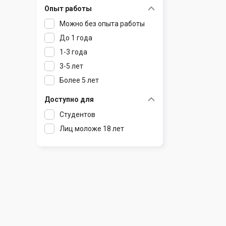
Опыт работы
Раков
Шклов
Можно без опыта работы
Ратомка
До 1 года
Самохваловичи
1-3 года
Сеница
3-5 лет
Слуцк
Более 5 лет
Смиловичи
Смолевичи
Доступно для
Солигорск
Студентов
Старые Дороги
Лиц моложе 18 лет
Столбцы
Тарасово
Узда
Фаниполь
Червень
Щомыслица