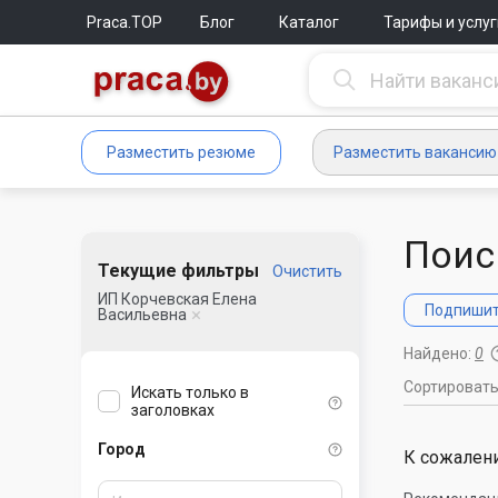
Praca.TOP
Блог
Каталог
Тарифы и услуг
Разместить резюме
Разместить вакансию
Поис
Текущие фильтры
Очистить
ИП Корчевская Елена
Подпишите
Васильевна
Найдено:
0
Сортироват
Искать только в
заголовках
Город
К сожалени