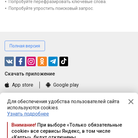
Попробуйте перефразировать ключевые слова.
Попробуйте упростить поисковый запрос.
Полная версия
Cкачать приложение
App store
Google play
Часто задаваемые вопросы
Для обеспечения удобства пользователей сайта
Книга замечаний и предложений
используются cookies.
Правила и документы
Узнать подробнее
Praca.by © 2000—2026, ООО «ПРАЦА БАЙ»
Внимание!
При выборе «Только обязательные
cookie» все сервисы Яндекс, в том числе
Республика Беларусь, 220114, г. Минск, пр-т Независимости
«Карты», будут отключены
117а, пом. № 9.