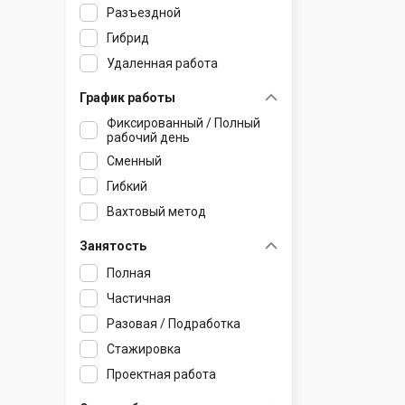
Крупки
Кобрин
Лепель
Жлобин
Зельва
Глуск
Разъездной
Лесной
Коссово
Лиозно
Калинковичи
Ивье
Горки
Гибрид
Логойск
Лунинец
Миоры
Копаткевичи
Кореличи
Дрибин
Удаленная работа
Лошница
Ляховичи
Новолукомль
Корма
Лида
Кировск
График работы
Любань
Малорита
Новополоцк
Лельчицы
Мир
Климовичи
Фиксированный / Полный
рабочий день
Марьина Горка
Микашевичи
Орша
Лоев
Мосты
Кличев
Сменный
Мачулищи
Пинск
Полоцк
Мозырь
Новогрудок
Костюковичи
Гибкий
Михановичи
Пружаны
Поставы
Наровля
Островец
Краснополье
Вахтовый метод
Молодечно
Ружаны
Россоны
Октябрьский
Ошмяны
Кричев
Мядель
Столин
Сенно
Петриков
Свислочь
Круглое
Занятость
Несвиж
Телеханы
Толочин
Речица
Скидель
Мстиславль
Полная
Новоселье
Ушачи
Рогачев
Слоним
Осиповичи
Частичная
Новый двор
Чашники
Светлогорск
Сморгонь
Славгород
Разовая / Подработка
Озерцо
Шарковщина
Туров
Щучин
Хотимск
Стажировка
Прилуки
Шумилино
Хойники
Чаусы
Проектная работа
Радошковичи
Чечерск
Чериков