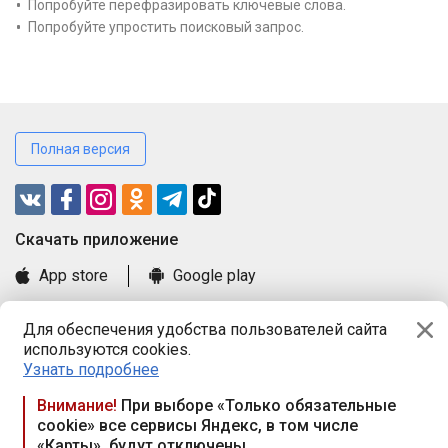
Попробуйте перефразировать ключевые слова.
Попробуйте упростить поисковый запрос.
Полная версия
Cкачать приложение
App store
Google play
Часто задаваемые вопросы
Для обеспечения удобства пользователей сайта
Книга замечаний и предложений
используются cookies.
Правила и документы
Узнать подробнее
Praca.by © 2000—2026, ООО «ПРАЦА БАЙ»
Внимание!
При выборе «Только обязательные
cookie» все сервисы Яндекс, в том числе
Республика Беларусь, 220114, г. Минск, пр-т Независимости
«Карты», будут отключены
117а, пом. № 9.