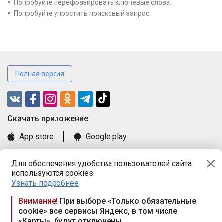
Попробуйте перефразировать ключевые слова.
Попробуйте упростить поисковый запрос.
Полная версия
Cкачать приложение
App store
Google play
Часто задаваемые вопросы
Для обеспечения удобства пользователей сайта
Книга замечаний и предложений
используются cookies.
Правила и документы
Узнать подробнее
Praca.by © 2000—2026, ООО «ПРАЦА БАЙ»
Внимание!
При выборе «Только обязательные
cookie» все сервисы Яндекс, в том числе
Республика Беларусь, 220114, г. Минск, пр-т Независимости
«Карты», будут отключены
117а, пом. № 9.