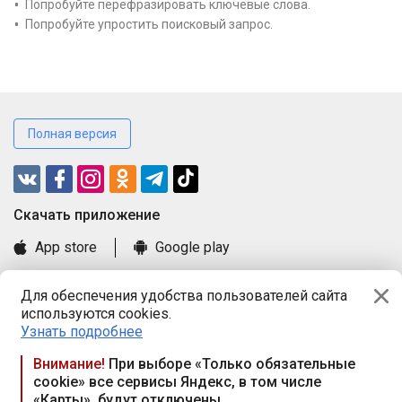
Попробуйте перефразировать ключевые слова.
Попробуйте упростить поисковый запрос.
Полная версия
Cкачать приложение
App store
Google play
Часто задаваемые вопросы
Для обеспечения удобства пользователей сайта
Книга замечаний и предложений
используются cookies.
Правила и документы
Узнать подробнее
Praca.by © 2000—2026, ООО «ПРАЦА БАЙ»
Внимание!
При выборе «Только обязательные
cookie» все сервисы Яндекс, в том числе
Республика Беларусь, 220114, г. Минск, пр-т Независимости
«Карты», будут отключены
117а, пом. № 9.