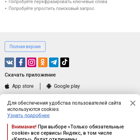
Попробуйте перефразировать ключевые слова.
Попробуйте упростить поисковый запрос.
Полная версия
Cкачать приложение
App store
Google play
Часто задаваемые вопросы
Для обеспечения удобства пользователей сайта
Книга замечаний и предложений
используются cookies.
Правила и документы
Узнать подробнее
Praca.by © 2000—2026, ООО «ПРАЦА БАЙ»
Внимание!
При выборе «Только обязательные
cookie» все сервисы Яндекс, в том числе
Республика Беларусь, 220114, г. Минск, пр-т Независимости
«Карты», будут отключены
117а, пом. № 9.