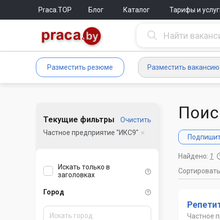
Praca.TOP
Блог
Каталог
Тарифы и услуг
Разместить резюме
Разместить вакансию
Поис
Текущие фильтры
Очистить
Частное предприятие "ИКС9"
Подпишите
Найдено:
1
Искать только в
Сортироват
заголовках
Город
Репети
Частное 