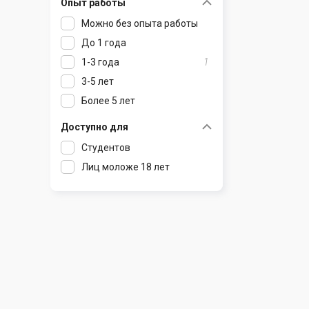
Опыт работы
Раков
Шклов
1
1
Можно без опыта работы
Ратомка
1
До 1 года
Самохваловичи
1
1-3 года
1
Сеница
1
3-5 лет
Слуцк
1
Более 5 лет
Смиловичи
1
Смолевичи
1
Доступно для
Солигорск
1
Студентов
Старые Дороги
1
Лиц моложе 18 лет
Столбцы
1
Тарасово
1
Узда
1
Фаниполь
1
Червень
1
Щомыслица
1