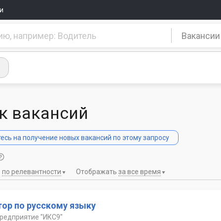
и
Вакансии
к вакансий
сь на получение новых вакансий по этому запросу
ь
по релевантности
Отображать
за все время
тор по русскому языку
предприятие "ИКС9"