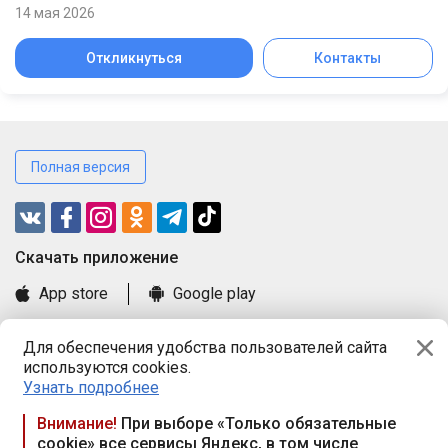
14 мая 2026
Откликнуться
Контакты
Полная версия
Cкачать приложение
App store
Google play
Часто задаваемые вопросы
Для обеспечения удобства пользователей сайта
Книга замечаний и предложений
используются cookies.
Правила и документы
Узнать подробнее
Praca.by © 2000—2026, ООО «ПРАЦА БАЙ»
Внимание!
При выборе «Только обязательные
cookie» все сервисы Яндекс, в том числе
Республика Беларусь, 220114, г. Минск, пр-т Независимости