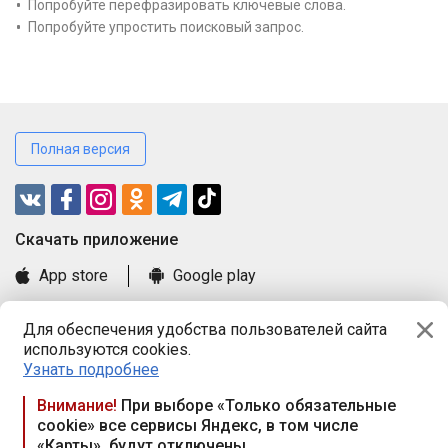
Попробуйте перефразировать ключевые слова.
Попробуйте упростить поисковый запрос.
Полная версия
Cкачать приложение
App store
Google play
Часто задаваемые вопросы
Для обеспечения удобства пользователей сайта
Книга замечаний и предложений
используются cookies.
Правила и документы
Узнать подробнее
Praca.by © 2000—2026, ООО «ПРАЦА БАЙ»
Внимание!
При выборе «Только обязательные
cookie» все сервисы Яндекс, в том числе
Республика Беларусь, 220114, г. Минск, пр-т Независимости
«Карты», будут отключены
117а, пом. № 9.