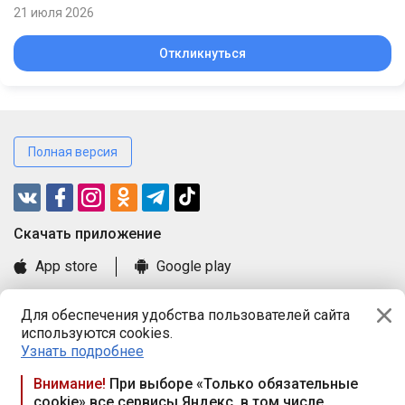
21 июля 2026
Откликнуться
Полная версия
Cкачать приложение
App store
Google play
Часто задаваемые вопросы
Для обеспечения удобства пользователей сайта
Книга замечаний и предложений
используются cookies.
Правила и документы
Узнать подробнее
Praca.by © 2000—2026, ООО «ПРАЦА БАЙ»
Внимание!
При выборе «Только обязательные
cookie» все сервисы Яндекс, в том числе
Республика Беларусь, 220114, г. Минск, пр-т Независимости