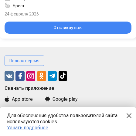
Брест
24 февраля 2026
Откликнуться
Полная версия
Cкачать приложение
App store
Google play
Часто задаваемые вопросы
Для обеспечения удобства пользователей сайта
Книга замечаний и предложений
используются cookies.
Правила и документы
Узнать подробнее