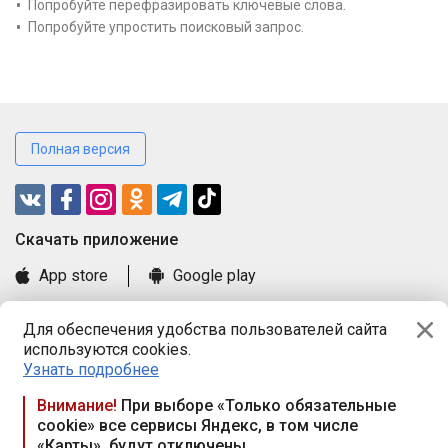
Попробуйте перефразировать ключевые слова.
Попробуйте упростить поисковый запрос.
Полная версия
Cкачать приложение
App store
Google play
Часто задаваемые вопросы
Для обеспечения удобства пользователей сайта
Книга замечаний и предложений
используются cookies.
Правила и документы
Узнать подробнее
Praca.by © 2000—2026, ООО «ПРАЦА БАЙ»
Внимание!
При выборе «Только обязательные
cookie» все сервисы Яндекс, в том числе
Республика Беларусь, 220114, г. Минск, пр-т Независимости
«Карты», будут отключены
117а, пом. № 9.