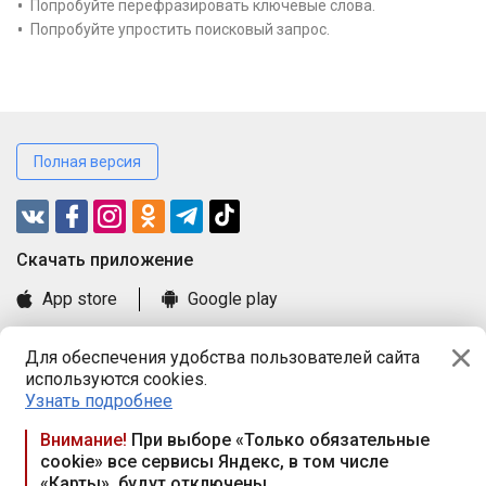
Попробуйте перефразировать ключевые слова.
Попробуйте упростить поисковый запрос.
Полная версия
Cкачать приложение
App store
Google play
Часто задаваемые вопросы
Для обеспечения удобства пользователей сайта
Книга замечаний и предложений
используются cookies.
Правила и документы
Узнать подробнее
Praca.by © 2000—2026, ООО «ПРАЦА БАЙ»
Внимание!
При выборе «Только обязательные
cookie» все сервисы Яндекс, в том числе
Республика Беларусь, 220114, г. Минск, пр-т Независимости
«Карты», будут отключены
117а, пом. № 9.