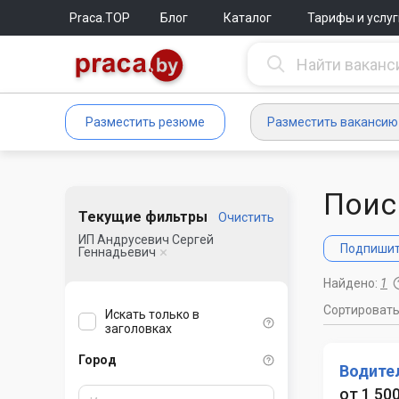
Praca.TOP
Блог
Каталог
Тарифы и услуг
Разместить резюме
Разместить вакансию
Поис
Текущие фильтры
Очистить
ИП Андрусевич Сергей
Подпишите
Геннадьевич
Найдено:
1
Сортироват
Искать только в
заголовках
Город
Водите
от 1 500