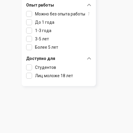
Опыт работы
Раков
Шклов
Можно без опыта работы
1
Ратомка
До 1 года
Самохваловичи
1-3 года
Сеница
3-5 лет
Слуцк
Более 5 лет
Смиловичи
Смолевичи
Доступно для
Солигорск
Студентов
Старые Дороги
Лиц моложе 18 лет
Столбцы
Тарасово
Узда
Фаниполь
Червень
Щомыслица