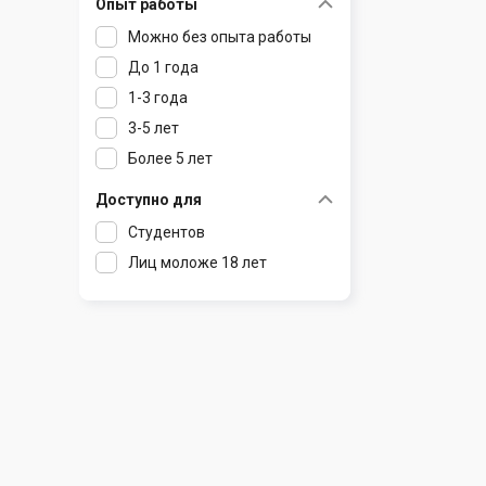
Опыт работы
Раков
Шклов
Можно без опыта работы
Ратомка
До 1 года
Самохваловичи
1-3 года
Сеница
3-5 лет
Слуцк
Более 5 лет
Смиловичи
Смолевичи
Доступно для
Солигорск
Студентов
Старые Дороги
Лиц моложе 18 лет
Столбцы
Тарасово
Узда
Фаниполь
Червень
Щомыслица