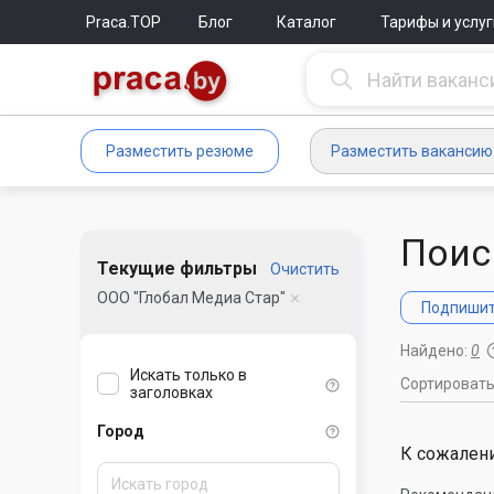
Praca.TOP
Блог
Каталог
Тарифы и услуг
Разместить резюме
Разместить вакансию
Поис
Текущие фильтры
Очистить
ООО "Глобал Медиа Стар"
Подпишите
Найдено:
0
Искать только в
Сортироват
заголовках
Город
К сожалени