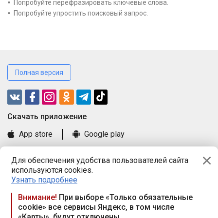
Попробуйте перефразировать ключевые слова.
Попробуйте упростить поисковый запрос.
Полная версия
Cкачать приложение
App store
Google play
Часто задаваемые вопросы
Для обеспечения удобства пользователей сайта
Книга замечаний и предложений
используются cookies.
Правила и документы
Узнать подробнее
Praca.by © 2000—2026, ООО «ПРАЦА БАЙ»
Внимание!
При выборе «Только обязательные
cookie» все сервисы Яндекс, в том числе
Республика Беларусь, 220114, г. Минск, пр-т Независимости
«Карты», будут отключены
117а, пом. № 9.