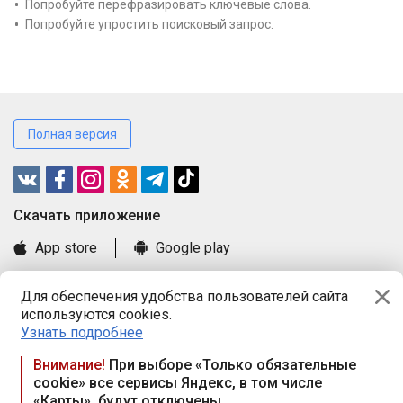
Попробуйте перефразировать ключевые слова.
Попробуйте упростить поисковый запрос.
Полная версия
Cкачать приложение
App store
Google play
Часто задаваемые вопросы
Для обеспечения удобства пользователей сайта
Книга замечаний и предложений
используются cookies.
Правила и документы
Узнать подробнее
Praca.by © 2000—2026, ООО «ПРАЦА БАЙ»
Внимание!
При выборе «Только обязательные
cookie» все сервисы Яндекс, в том числе
Республика Беларусь, 220114, г. Минск, пр-т Независимости
«Карты», будут отключены
117а, пом. № 9.