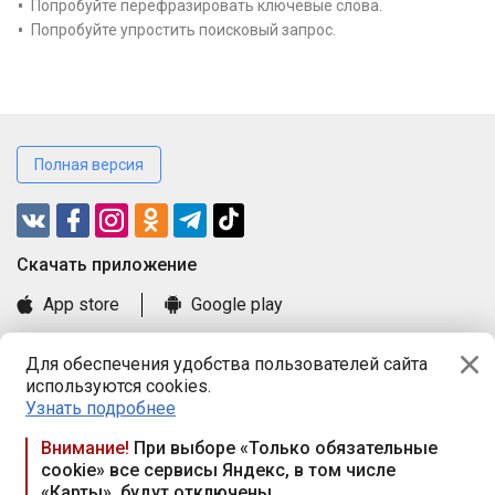
Попробуйте перефразировать ключевые слова.
Попробуйте упростить поисковый запрос.
Полная версия
Cкачать приложение
App store
Google play
Часто задаваемые вопросы
Для обеспечения удобства пользователей сайта
Книга замечаний и предложений
используются cookies.
Правила и документы
Узнать подробнее
Praca.by © 2000—2026, ООО «ПРАЦА БАЙ»
Внимание!
При выборе «Только обязательные
cookie» все сервисы Яндекс, в том числе
Республика Беларусь, 220114, г. Минск, пр-т Независимости
«Карты», будут отключены
117а, пом. № 9.