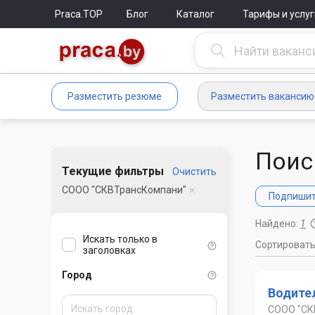
Praca.TOP
Блог
Каталог
Тарифы и услуг
Разместить резюме
Разместить вакансию
Поис
Текущие фильтры
Очистить
СООО "СКВТрансКомпани"
Подпишите
Найдено:
1
Искать только в
Сортироват
заголовках
Город
Водите
СООО "СК