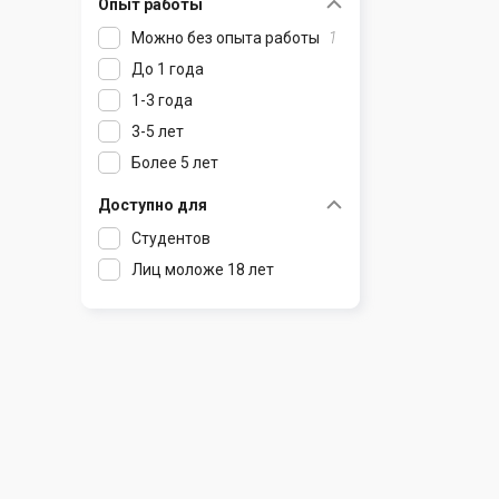
Опыт работы
Раков
Шклов
Можно без опыта работы
1
Ратомка
До 1 года
Самохваловичи
1-3 года
Сеница
3-5 лет
Слуцк
Более 5 лет
Смиловичи
Смолевичи
Доступно для
Солигорск
Студентов
Старые Дороги
Лиц моложе 18 лет
Столбцы
Тарасово
Узда
Фаниполь
Червень
Щомыслица