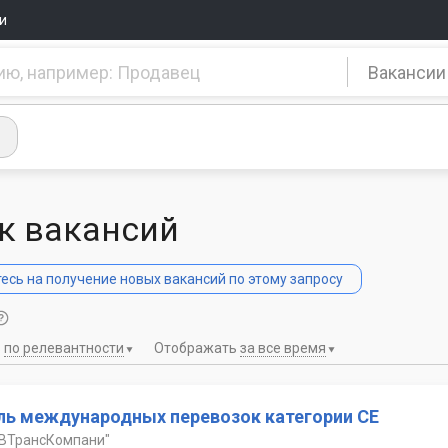
и
Вакансии
к вакансий
сь на получение новых вакансий по этому запросу
ь
по релевантности
Отображать
за все время
ль международных перевозок категории CE
ВТрансКомпани"