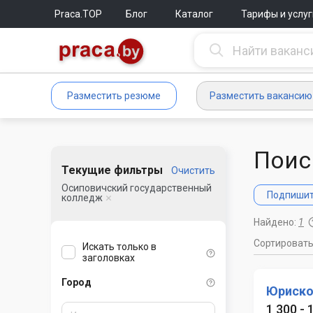
Praca.TOP
Блог
Каталог
Тарифы и услуг
Разместить резюме
Разместить вакансию
Поис
Текущие фильтры
Очистить
Осиповичский государственный
Подпишите
колледж
Найдено:
1
Сортироват
Искать только в
заголовках
Город
Юриско
1 300 - 