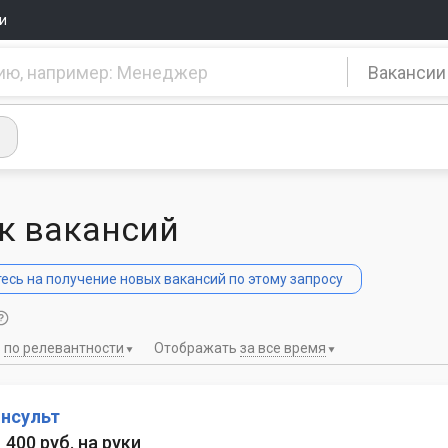
и
Вакансии
к вакансий
сь на получение новых вакансий по этому запросу
ь
по релевантности
Отображать
за все время
нсульт
1 400 руб. на руки