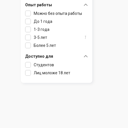
Опыт работы
Раков
Шклов
Можно без опыта работы
Ратомка
До 1 года
Самохваловичи
1-3 года
Сеница
3-5 лет
1
Слуцк
Более 5 лет
Смиловичи
Смолевичи
Доступно для
Солигорск
Студентов
Старые Дороги
Лиц моложе 18 лет
Столбцы
Тарасово
Узда
Фаниполь
Червень
Щомыслица