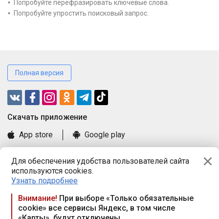
Попробуйте перефразировать ключевые слова.
Попробуйте упростить поисковый запрос.
Полная версия
Cкачать приложение
App store
Google play
Часто задаваемые вопросы
Для обеспечения удобства пользователей сайта
Книга замечаний и предложений
используются cookies.
Правила и документы
Узнать подробнее
Praca.by © 2000—2026, ООО «ПРАЦА БАЙ»
Внимание!
При выборе «Только обязательные
cookie» все сервисы Яндекс, в том числе
Республика Беларусь, 220114, г. Минск, пр-т Независимости
«Карты», будут отключены
117а, пом. № 9.