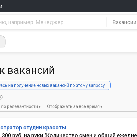
и
Вакансии
к вакансий
сь на получение новых вакансий по этому запросу
ь
по релевантности
Отображать
за все время
стратор студии красоты
1 300 руб. на руки
(
Количество смен и общий ежеднев