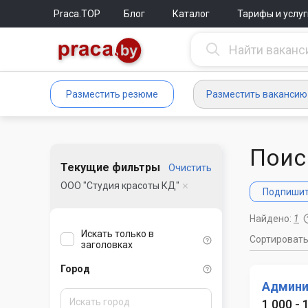
Praca.TOP
Блог
Каталог
Тарифы и услуг
Разместить резюме
Разместить вакансию
Поис
Текущие фильтры
Очистить
ООО "Студия красоты КД"
Подпишите
Найдено:
1
Искать только в
Сортироват
заголовках
Город
Админи
1 000 - 