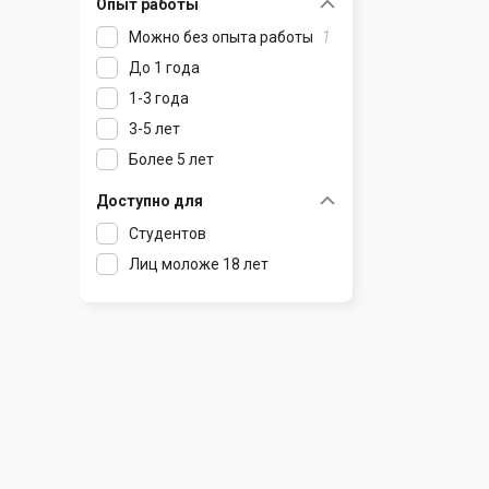
Опыт работы
Раков
Шклов
Можно без опыта работы
1
Ратомка
До 1 года
Самохваловичи
1-3 года
Сеница
3-5 лет
Слуцк
Более 5 лет
Смиловичи
Смолевичи
Доступно для
Солигорск
Студентов
Старые Дороги
Лиц моложе 18 лет
Столбцы
Тарасово
Узда
Фаниполь
Червень
Щомыслица